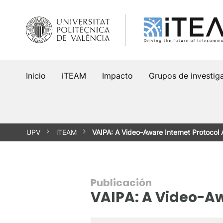
Saltar
al
contenido
Inicio
iTEAM
Impacto
Grupos de investig
UPV
iTEAM
VAIPA: A Video-Aware Internet Protocol 
Publicación
VAIPA: A Video-Aw