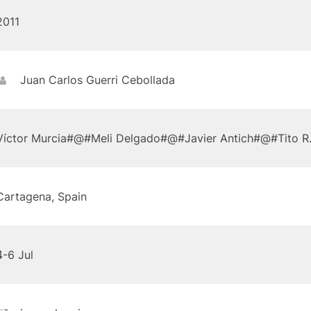
2011
Juan Carlos Guerri Cebollada
Víctor Murcia#@#Meli Delgado#@#Javier Antich#@#Tito R
Cartagena, Spain
4-6 Jul