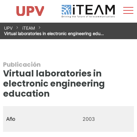
Most
Inicio
iTEAM
Impacto
Grupos de investigación
Instalaciones
Spin-offs
Buscar
Contacto
Prácticas
men
Noticias
Unidad de Igualdad
Saltar
UPV
iTEAM
al
Virtual laboratories in electronic engineering edu…
contenido
Publicación
Virtual laboratories in
electronic engineering
education
Año
2003