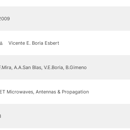
2009
Vicente E. Boria Esbert
F.Mira, A.A.San Blas, V.E.Boria, B.Gimeno
IET Microwaves, Antennas & Propagation
3