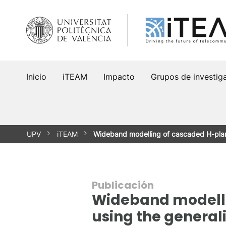
Saltar
al
contenido
Inicio
iTEAM
Impacto
Grupos de investig
UPV
iTEAM
Wideband modelling of cascaded H-pla
Publicación
Wideband modelli
using the general