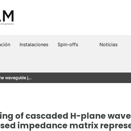
ación
Instalaciones
Spin-offs
Noticias
ne waveguide j…
ng of cascaded H-plane wave
ised impedance matrix repres