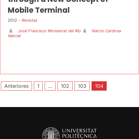
Mobile Terminal
2012 -
Revistas
José Francisco Monserrat del Río
Narcis Cardona
Marcet
Paginación
Anteriores
1
…
102
103
104
de
entradas