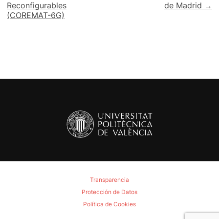
Reconfigurables
de Madrid →
entradas
(COREMAT-6G)
Transparencia
Protección de Datos
Política de Cookies