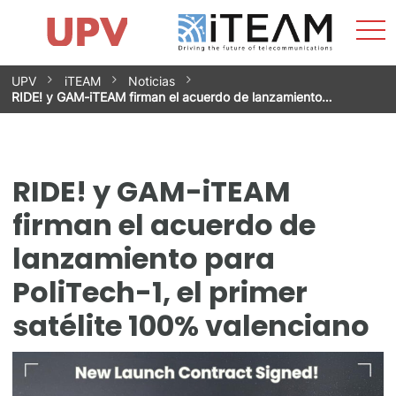
Most
Inicio
iTEAM
Impacto
Grupos de investigación
Instalaciones
Spin-offs
Buscar
Contacto
Prácticas
men
Noticias
Unidad de Igualdad
Saltar
UPV
iTEAM
Noticias
al
RIDE! y GAM-iTEAM firman el acuerdo de lanzamiento…
contenido
RIDE! y GAM-iTEAM
firman el acuerdo de
lanzamiento para
PoliTech-1, el primer
satélite 100% valenciano