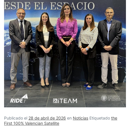
Publicado el
28 de abril de 2026
en
Noticias
Etiquetado
the
First 100% Valencian Satellite