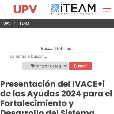
Most
Inicio
iTEAM
Impacto
Grupos de investigación
Instalaciones
Spin-offs
Buscar
Contacto
Prácticas
men
Noticias
Unidad de Igualdad
Saltar
UPV
iTEAM
al
contenido
Buscar Noticias
:
Presentación del IVACE+i
de las Ayudas 2024 para el
Fortalecimiento y
Desarrollo del Sistema