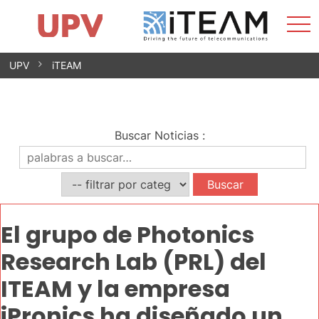
Most
Inicio
iTEAM
Impacto
Grupos de investigación
Instalaciones
Spin-offs
Buscar
Contacto
Prácticas
men
Noticias
Unidad de Igualdad
Saltar
UPV
iTEAM
al
contenido
Buscar Noticias
:
El grupo de Photonics
Research Lab (PRL) del
ITEAM y la empresa
iPronics ha diseñado un