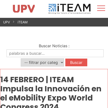
Most
Inicio
iTEAM
Impacto
Grupos de investigación
Instalaciones
Spin-offs
Buscar
Contacto
Prácticas
men
Noticias
Unidad de Igualdad
Saltar
UPV
iTEAM
al
contenido
Buscar Noticias
:
14 FEBRERO | ITEAM
Impulsa la Innovación en
el eMobility Expo World
Congress 2024