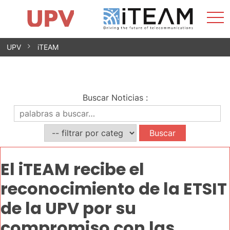
Most
Inicio
iTEAM
Impacto
Grupos de investigación
Instalaciones
Spin-offs
Buscar
Contacto
Prácticas
men
Noticias
Unidad de Igualdad
Saltar
UPV
iTEAM
al
contenido
Buscar Noticias
:
El iTEAM recibe el
reconocimiento de la ETSIT
de la UPV por su
compromiso con las