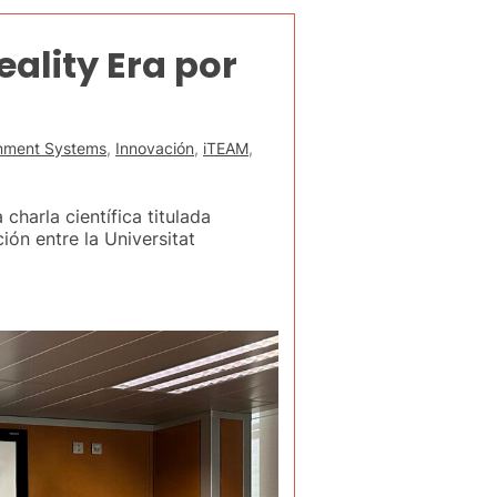
ality Era por
onment Systems
,
Innovación
,
iTEAM
,
charla científica titulada
ión entre la Universitat