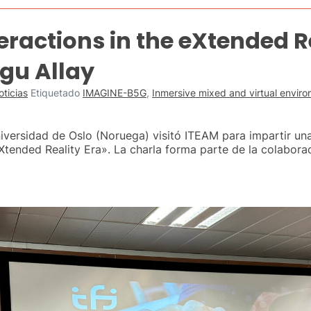
ractions in the eXtended Re
zgu Allay
oticias
Etiquetado
IMAGINE-B5G
,
Inmersive mixed and virtual envir
versidad de Oslo (Noruega) visitó ITEAM para impartir una 
Xtended Reality Era». La charla forma parte de la colaborac