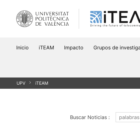
Saltar
al
contenido
Inicio
iTEAM
Impacto
Grupos de investig
UPV
iTEAM
Buscar Noticias
: