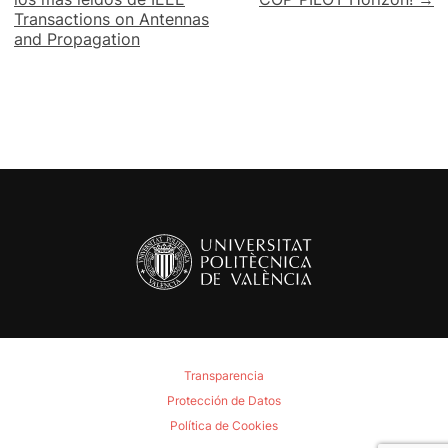
de
Transactions on Antennas
and Propagation
entradas
Transparencia
Protección de Datos
Política de Cookies