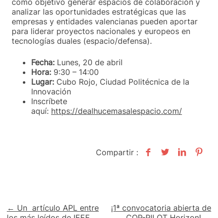
como objetivo generar espacios de colaboración y
analizar las oportunidades estratégicas que las
empresas y entidades valencianas pueden aportar
para liderar proyectos nacionales y europeos en
tecnologías duales (espacio/defensa).
Fecha:
Lunes, 20 de abril
Hora:
9:30 – 14:00
Lugar:
Cubo Rojo, Ciudad Politécnica de la
Innovación
Inscríbete
aquí:
https://dealhucemasalespacio.com/
Compartir :
Navegación
← Un artículo APL entre
¡1ª convocatoria abierta de
los más leídos de IEEE
COP-PILOT Horizon! →