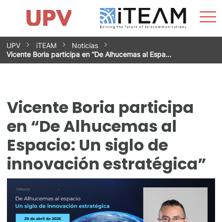
Most
Inicio
iTEAM
Impacto
Grupos de investigación
Instalaciones
Spin-offs
Buscar
Contacto
Prácticas
men
Noticias
Unidad de Igualdad
Saltar
UPV
iTEAM
Noticias
al
Vicente Boria participa en “De Alhucemas al Espa…
contenido
Vicente Boria participa
en “De Alhucemas al
Espacio: Un siglo de
innovación estratégica”