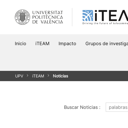
Saltar
al
contenido
Inicio
iTEAM
Impacto
Grupos de investig
UPV
iTEAM
Noticias
Buscar Noticias
: