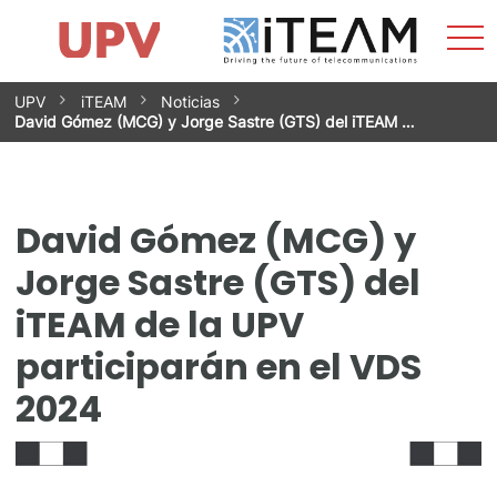
Most
Inicio
iTEAM
Impacto
Grupos de investigación
Instalaciones
Spin-offs
Buscar
Contacto
Prácticas
men
Noticias
Unidad de Igualdad
Saltar
UPV
iTEAM
Noticias
al
David Gómez (MCG) y Jorge Sastre (GTS) del iTEAM …
contenido
David Gómez (MCG) y
Jorge Sastre (GTS) del
iTEAM de la UPV
participarán en el VDS
2024