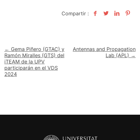
Compartir :
Navegación
← Gema Piñero (GTAC) y
Antennas and Propagation
Ramón Miralles (GTS) del
Lab (APL) →
de
iTEAM de la UPV
participarán en el VDS
entradas
2024