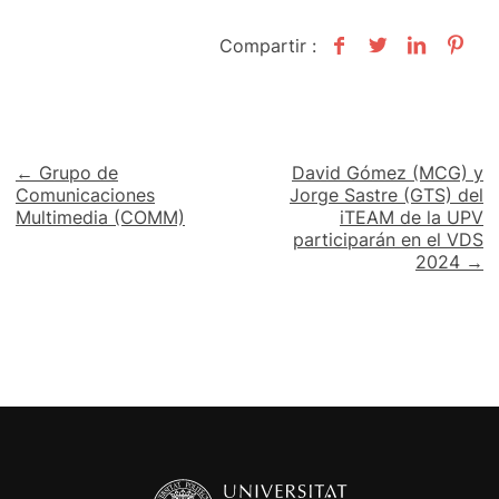
Compartir :
Navegación
← Grupo de
David Gómez (MCG) y
Comunicaciones
Jorge Sastre (GTS) del
de
Multimedia (COMM)
iTEAM de la UPV
participarán en el VDS
entradas
2024 →