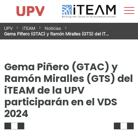
Most
Inicio
iTEAM
Impacto
Grupos de investigación
Instalaciones
Spin-offs
Buscar
Contacto
Prácticas
men
Noticias
Unidad de Igualdad
Saltar
UPV
iTEAM
Noticias
al
Gema Piñero (GTAC) y Ramón Miralles (GTS) del iT…
contenido
Gema Piñero (GTAC) y
Ramón Miralles (GTS) del
iTEAM de la UPV
participarán en el VDS
2024