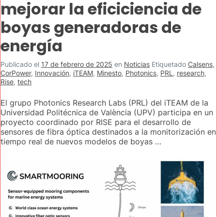
mejorar la eficiciencia de
boyas generadoras de
energía
Publicado el
17 de febrero de 2025
en
Noticias
Etiquetado
Calsens
,
CorPower
,
Innovación
,
iTEAM
,
Minesto
,
Photonics
,
PRL
,
research
,
Rise
,
tech
El grupo Photonics Research Labs (PRL) del iTEAM de la
Universidad Politécnica de València (UPV) participa en un
proyecto coordinado por RISE para el desarrollo de
sensores de fibra óptica destinados a la monitorización en
tiempo real de nuevos modelos de boyas …