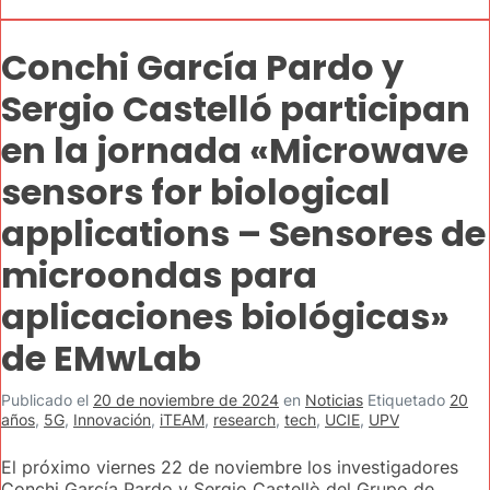
Conchi García Pardo y
Sergio Castelló participan
en la jornada «Microwave
sensors for biological
applications – Sensores de
microondas para
aplicaciones biológicas»
de EMwLab
Publicado el
20 de noviembre de 2024
en
Noticias
Etiquetado
20
años
,
5G
,
Innovación
,
iTEAM
,
research
,
tech
,
UCIE
,
UPV
El próximo viernes 22 de noviembre los investigadores
Conchi García Pardo y Sergio Castellò del Grupo de