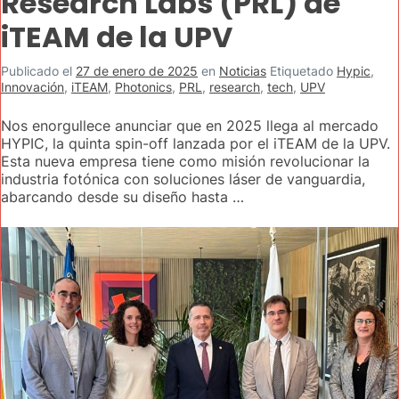
Research Labs (PRL) de
iTEAM de la UPV
Publicado el
27 de enero de 2025
en
Noticias
Etiquetado
Hypic
,
Innovación
,
iTEAM
,
Photonics
,
PRL
,
research
,
tech
,
UPV
Nos enorgullece anunciar que en 2025 llega al mercado
HYPIC, la quinta spin-off lanzada por el iTEAM de la UPV.
Esta nueva empresa tiene como misión revolucionar la
industria fotónica con soluciones láser de vanguardia,
abarcando desde su diseño hasta …