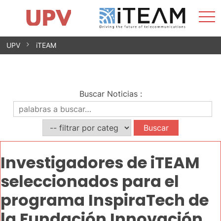
Most
Inicio
iTEAM
Impacto
Grupos de investigación
Instalaciones
Spin-offs
Buscar
Contacto
Prácticas
men
Noticias
Unidad de Igualdad
Saltar
UPV
iTEAM
al
contenido
Buscar Noticias
:
Investigadores de iTEAM
seleccionados para el
programa InspiraTech de
la Fundación Innovación