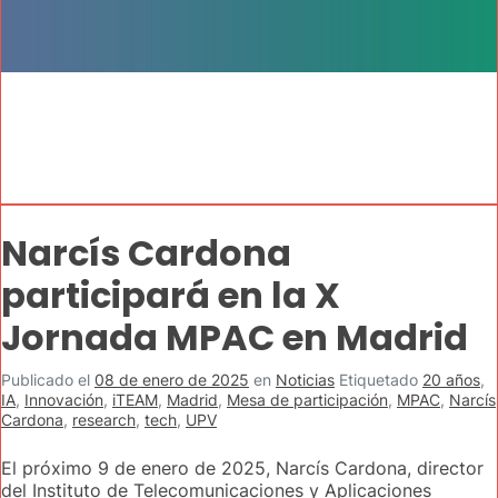
Narcís Cardona
participará en la X
Jornada MPAC en Madrid
Publicado el
08 de enero de 2025
en
Noticias
Etiquetado
20 años
,
IA
,
Innovación
,
iTEAM
,
Madrid
,
Mesa de participación
,
MPAC
,
Narcís
Cardona
,
research
,
tech
,
UPV
El próximo 9 de enero de 2025, Narcís Cardona, director
del Instituto de Telecomunicaciones y Aplicaciones