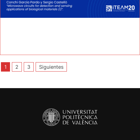
Paginación
1
2
3
Siguientes
de
entradas