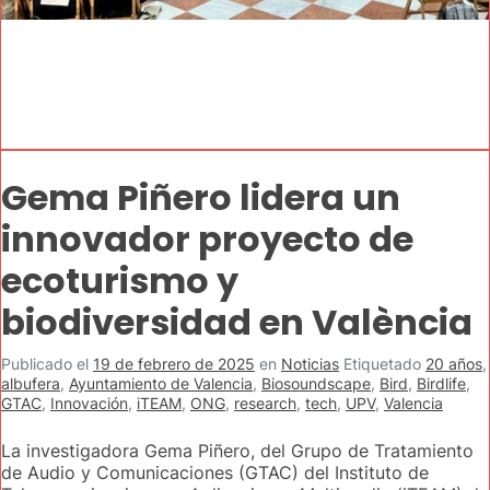
Gema Piñero lidera un
innovador proyecto de
ecoturismo y
biodiversidad en València
Publicado el
19 de febrero de 2025
en
Noticias
Etiquetado
20 años
,
albufera
,
Ayuntamiento de Valencia
,
Biosoundscape
,
Bird
,
Birdlife
,
GTAC
,
Innovación
,
iTEAM
,
ONG
,
research
,
tech
,
UPV
,
Valencia
La investigadora Gema Piñero, del Grupo de Tratamiento
de Audio y Comunicaciones (GTAC) del Instituto de