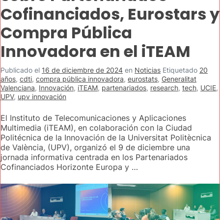
Cofinanciados, Eurostars y
Compra Pública
Innovadora en el iTEAM
Publicado el
16 de diciembre de 2024
en
Noticias
Etiquetado
20
años
,
cdti
,
compra pública innovadora
,
eurostats
,
Generalitat
Valenciana
,
Innovación
,
iTEAM
,
partenariados
,
research
,
tech
,
UCIE
,
UPV
,
upv innovación
El Instituto de Telecomunicaciones y Aplicaciones
Multimedia (iTEAM), en colaboración con la Ciudad
Politécnica de la Innovación de la Universitat Politècnica
de València, (UPV), organizó el 9 de diciembre una
jornada informativa centrada en los Partenariados
Cofinanciados Horizonte Europa y …