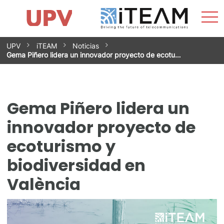
Most
Inicio
iTEAM
Impacto
Grupos de investigación
Instalaciones
Spin-offs
Buscar
Contacto
Prácticas
men
Noticias
Unidad de Igualdad
Saltar
UPV
iTEAM
Noticias
al
Gema Piñero lidera un innovador proyecto de ecotu…
contenido
Gema Piñero lidera un
innovador proyecto de
ecoturismo y
biodiversidad en
València