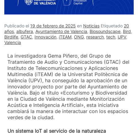
Publicado el
19 de febrero de 2025
en
Noticias
Etiquetado
20
años
,
albufera
,
Ayuntamiento de Valencia
,
Biosoundscape
,
Bird
,
Birdlife
,
GTAC
,
Innovación
,
iTEAM
,
ONG
,
research
,
tech
,
UPV
,
Valencia
La investigadora Gema Piñero, del Grupo de
Tratamiento de Audio y Comunicaciones (GTAC) del
Instituto de Telecomunicaciones y Aplicaciones
Multimedia (iTEAM) de la Universitat Politècnica de
València (UPV), ha conseguido la aprobación de un
innovador proyecto por parte del Ayuntamiento de
València. Bajo el título «Ecoturismo y Biodiversidad
en la Ciudad de València mediante Monitorización
Acústica e Inteligencia Artificial», esta iniciativa
cambiará la manera de interactuar con los espacios
verdes de la ciudad.
Un sistema IoT al servicio de la naturaleza