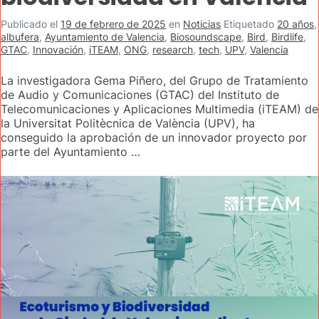
Publicado el
19 de febrero de 2025
en
Noticias
Etiquetado
20 años
,
albufera
,
Ayuntamiento de Valencia
,
Biosoundscape
,
Bird
,
Birdlife
,
GTAC
,
Innovación
,
iTEAM
,
ONG
,
research
,
tech
,
UPV
,
Valencia
La investigadora Gema Piñero, del Grupo de Tratamiento
de Audio y Comunicaciones (GTAC) del Instituto de
Telecomunicaciones y Aplicaciones Multimedia (iTEAM) de
la Universitat Politècnica de València (UPV), ha
conseguido la aprobación de un innovador proyecto por
parte del Ayuntamiento …