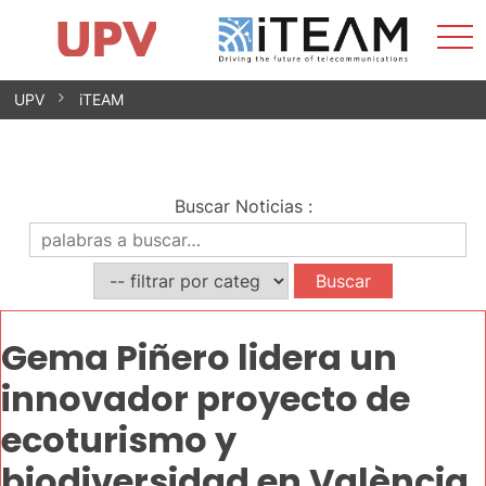
Most
Inicio
iTEAM
Impacto
Grupos de investigación
Instalaciones
Spin-offs
Buscar
Contacto
Prácticas
men
Noticias
Unidad de Igualdad
Saltar
UPV
iTEAM
al
contenido
Buscar Noticias
:
Gema Piñero lidera un
innovador proyecto de
ecoturismo y
biodiversidad en València