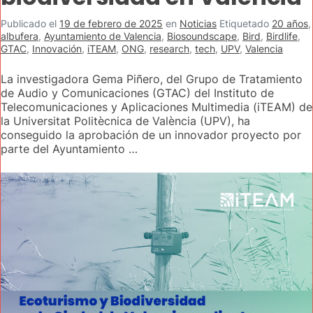
Publicado el
19 de febrero de 2025
en
Noticias
Etiquetado
20 años
,
albufera
,
Ayuntamiento de Valencia
,
Biosoundscape
,
Bird
,
Birdlife
,
GTAC
,
Innovación
,
iTEAM
,
ONG
,
research
,
tech
,
UPV
,
Valencia
La investigadora Gema Piñero, del Grupo de Tratamiento
de Audio y Comunicaciones (GTAC) del Instituto de
Telecomunicaciones y Aplicaciones Multimedia (iTEAM) de
la Universitat Politècnica de València (UPV), ha
conseguido la aprobación de un innovador proyecto por
parte del Ayuntamiento …