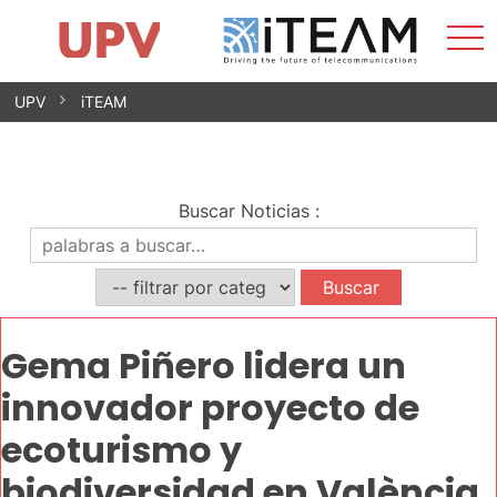
Most
Inicio
iTEAM
Impacto
Grupos de investigación
Instalaciones
Spin-offs
Buscar
Contacto
Prácticas
men
Noticias
Unidad de Igualdad
Saltar
UPV
iTEAM
al
contenido
Buscar Noticias
:
Gema Piñero lidera un
innovador proyecto de
ecoturismo y
biodiversidad en València