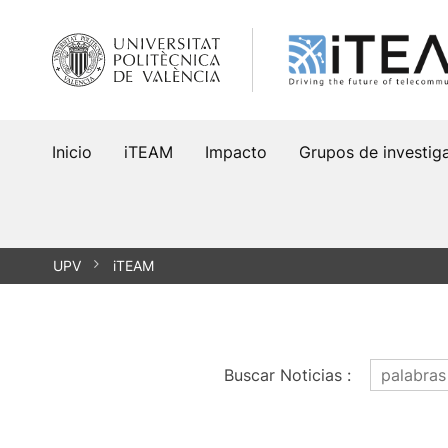
Saltar
al
contenido
Inicio
iTEAM
Impacto
Grupos de investig
UPV
iTEAM
Buscar Noticias
: