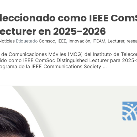
eleccionado como IEEE Com
Lecturer en 2025-2026
Noticias
Etiquetado
Comsoc
,
IEEE
,
Innovación
,
iTEAM
,
Lecturer
,
rese
de Comunicaciones Móviles (MCG) del Instituto de Teleco
egido como IEEE ComSoc Distinguished Lecturer para 2025-
programa de la IEEE Communications Society …