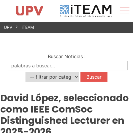
Most
Inicio
iTEAM
Impacto
Grupos de investigación
Instalaciones
Spin-offs
Buscar
Contacto
Prácticas
men
Noticias
Unidad de Igualdad
Saltar
UPV
iTEAM
al
contenido
Buscar Noticias
:
David López, seleccionado
como IEEE ComSoc
Distinguished Lecturer en
2025-2026