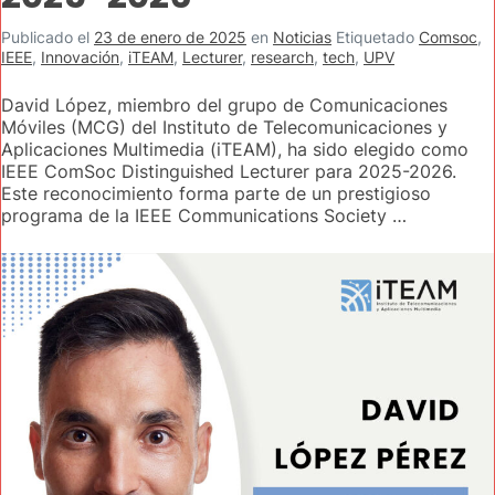
Publicado el
23 de enero de 2025
en
Noticias
Etiquetado
Comsoc
,
IEEE
,
Innovación
,
iTEAM
,
Lecturer
,
research
,
tech
,
UPV
David López, miembro del grupo de Comunicaciones
Móviles (MCG) del Instituto de Telecomunicaciones y
Aplicaciones Multimedia (iTEAM), ha sido elegido como
IEEE ComSoc Distinguished Lecturer para 2025-2026.
Este reconocimiento forma parte de un prestigioso
programa de la IEEE Communications Society …