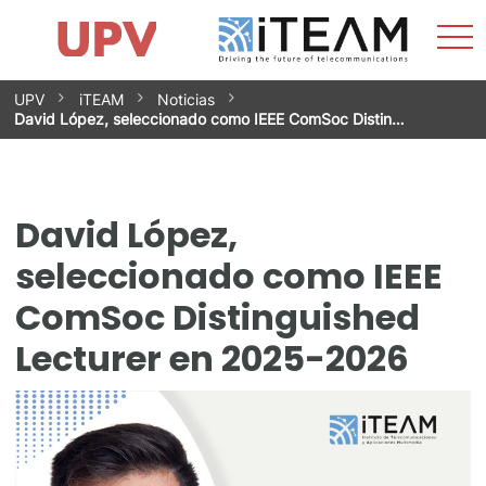
Most
Inicio
iTEAM
Impacto
Grupos de investigación
Instalaciones
Spin-offs
Buscar
Contacto
Prácticas
men
Noticias
Unidad de Igualdad
Saltar
UPV
iTEAM
Noticias
al
David López, seleccionado como IEEE ComSoc Distin…
contenido
David López,
seleccionado como IEEE
ComSoc Distinguished
Lecturer en 2025-2026