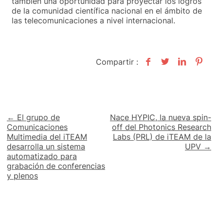
también una oportunidad para proyectar los logros
de la comunidad científica nacional en el ámbito de
las telecomunicaciones a nivel internacional.
Compartir :
Navegación
← El grupo de
Nace HYPIC, la nueva spin-
Comunicaciones
off del Photonics Research
de
Multimedia del iTEAM
Labs (PRL) de iTEAM de la
desarrolla un sistema
UPV →
entradas
automatizado para
grabación de conferencias
y plenos