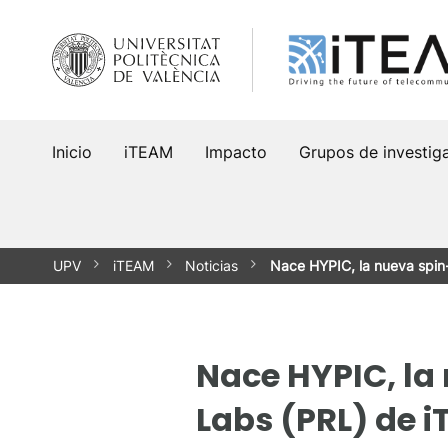
Saltar
al
contenido
Inicio
iTEAM
Impacto
Grupos de investig
UPV
iTEAM
Noticias
Nace HYPIC, la nueva spin
Nace HYPIC, la
Labs (PRL) de i