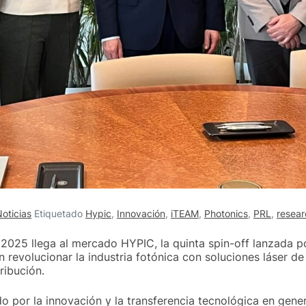
oticias
Etiquetado
Hypic
,
Innovación
,
iTEAM
,
Photonics
,
PRL
,
resear
2025 llega al mercado HYPIC, la quinta spin-off lanzada p
revolucionar la industria fotónica con soluciones láser d
tribución.
or la innovación y la transferencia tecnológica en genera