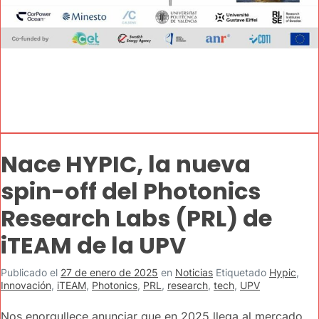
Nace HYPIC, la nueva
spin-off del Photonics
Research Labs (PRL) de
iTEAM de la UPV
Publicado el
27 de enero de 2025
en
Noticias
Etiquetado
Hypic
,
Innovación
,
iTEAM
,
Photonics
,
PRL
,
research
,
tech
,
UPV
Nos enorgullece anunciar que en 2025 llega al mercado