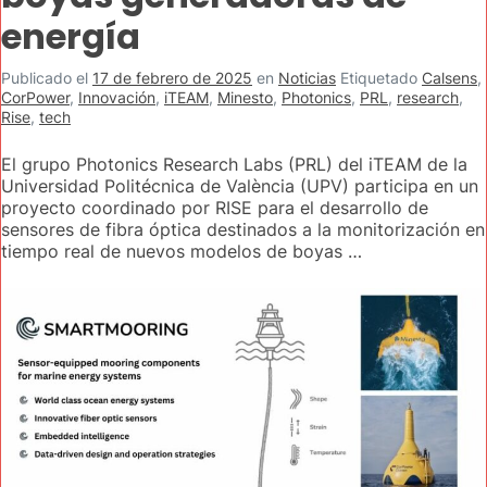
energía
Publicado el
17 de febrero de 2025
en
Noticias
Etiquetado
Calsens
,
CorPower
,
Innovación
,
iTEAM
,
Minesto
,
Photonics
,
PRL
,
research
,
Rise
,
tech
El grupo Photonics Research Labs (PRL) del iTEAM de la
Universidad Politécnica de València (UPV) participa en un
proyecto coordinado por RISE para el desarrollo de
sensores de fibra óptica destinados a la monitorización en
tiempo real de nuevos modelos de boyas …