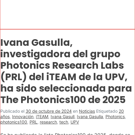
Ivana Gasulla,
investigadora del grupo
Photonics Research Labs
(PRL) del iTEAM de la UPV,
ha sido seleccionada para
The Photonics100 de 2025
Publicado el
30 de octubre de 2024
en
Noticias
Etiquetado
20
años
,
Innovación
,
iTEAM
,
Ivana Gasull
,
Ivana Gasulla
,
Photonics
,
photonics100
,
PRL
,
research
,
tech
,
UPV