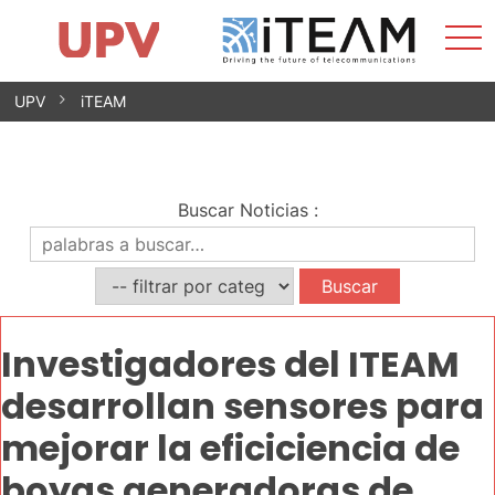
Most
Inicio
iTEAM
Impacto
Grupos de investigación
Instalaciones
Spin-offs
Buscar
Contacto
Prácticas
men
Noticias
Unidad de Igualdad
Saltar
UPV
iTEAM
al
contenido
Buscar Noticias
:
Investigadores del ITEAM
desarrollan sensores para
mejorar la eficiciencia de
boyas generadoras de