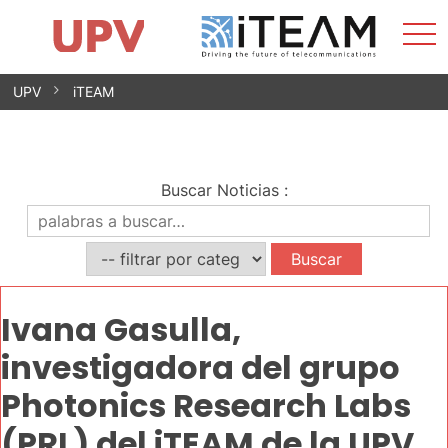
Most
Inicio
iTEAM
Impacto
Grupos de investigación
Instalaciones
Spin-offs
Buscar
Contacto
Prácticas
men
Noticias
Unidad de Igualdad
Saltar
UPV
iTEAM
al
contenido
Buscar Noticias
:
Ivana Gasulla,
investigadora del grupo
Photonics Research Labs
(PRL) del iTEAM de la UPV,