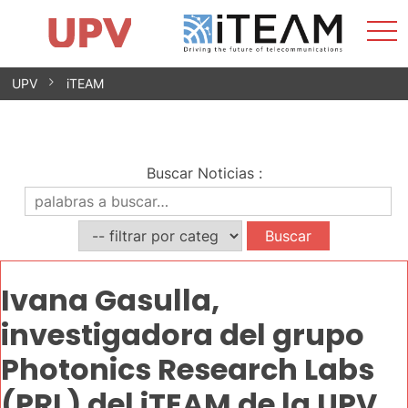
Most
Inicio
iTEAM
Impacto
Grupos de investigación
Instalaciones
Spin-offs
Buscar
Contacto
Prácticas
men
Noticias
Unidad de Igualdad
Saltar
UPV
iTEAM
al
contenido
Buscar Noticias
:
Ivana Gasulla,
investigadora del grupo
Photonics Research Labs
(PRL) del iTEAM de la UPV,