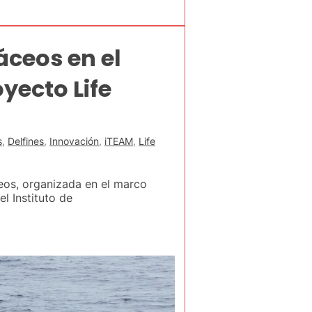
áceos en el
yecto Life
s
,
Delfines
,
Innovación
,
iTEAM
,
Life
eos, organizada en el marco
l Instituto de