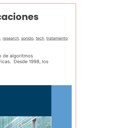
caciones
M
,
research
,
sonido
,
tech
,
tratamiento
o de algoritmos
ricas. Desde 1998, los