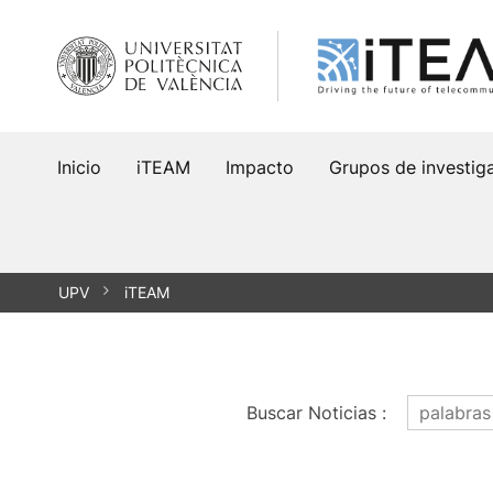
Saltar
al
contenido
Inicio
iTEAM
Impacto
Grupos de investig
UPV
iTEAM
Buscar Noticias
: