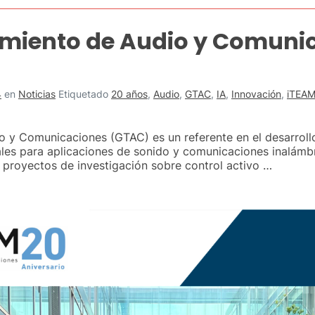
amiento de Audio y Comuni
4
en
Noticias
Etiquetado
20 años
,
Audio
,
GTAC
,
IA
,
Innovación
,
iTEA
o y Comunicaciones (GTAC) es un referente en el desarroll
ales para aplicaciones de sonido y comunicaciones inalámb
proyectos de investigación sobre control activo …