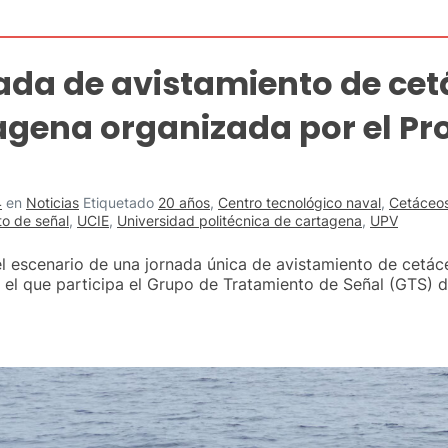
nada de avistamiento de cet
agena organizada por el Pro
4
en
Noticias
Etiquetado
20 años
,
Centro tecnológico naval
,
Cetáceo
to de señal
,
UCIE
,
Universidad politécnica de cartagena
,
UPV
el escenario de una jornada única de avistamiento de cetác
 el que participa el Grupo de Tratamiento de Señal (GTS) de