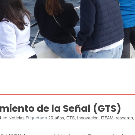
miento de la Señal (GTS)
4
en
Noticias
Etiquetado
20 años
,
GTS
,
Innovación
,
iTEAM
,
research