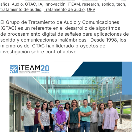
años
,
Audio
,
GTAC
,
IA
,
Innovación
,
iTEAM
,
research
,
sonido
,
tech
,
tratamiento de audiio
,
Tratamiento de audio
,
UPV
El Grupo de Tratamiento de Audio y Comunicaciones
(GTAC) es un referente en el desarrollo de algoritmos
de procesamiento digital de señales para aplicaciones de
sonido y comunicaciones inalámbricas. Desde 1998, los
miembros del GTAC han liderado proyectos de
investigación sobre control activo …