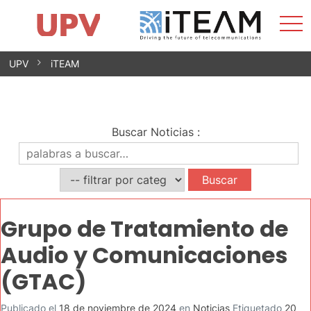
Most
Inicio
iTEAM
Impacto
Grupos de investigación
Instalaciones
Spin-offs
Buscar
Contacto
Prácticas
men
Noticias
Unidad de Igualdad
Saltar
UPV
iTEAM
al
contenido
Buscar Noticias
:
Grupo de Tratamiento de
Audio y Comunicaciones
(GTAC)
Publicado el
18 de noviembre de 2024
en
Noticias
Etiquetado
20