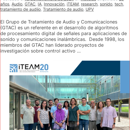
años
,
Audio
,
GTAC
,
IA
,
Innovación
,
iTEAM
,
research
,
sonido
,
tech
,
tratamiento de audiio
,
Tratamiento de audio
,
UPV
El Grupo de Tratamiento de Audio y Comunicaciones
(GTAC) es un referente en el desarrollo de algoritmos
de procesamiento digital de señales para aplicaciones de
sonido y comunicaciones inalámbricas. Desde 1998, los
miembros del GTAC han liderado proyectos de
investigación sobre control activo …