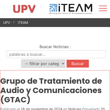
Most
Inicio
iTEAM
Impacto
Grupos de investigación
Instalaciones
Spin-offs
Buscar
Contacto
Prácticas
men
Noticias
Unidad de Igualdad
Saltar
UPV
iTEAM
al
contenido
Buscar Noticias
:
Grupo de Tratamiento de
Audio y Comunicaciones
(GTAC)
Publicado el
18 de noviembre de 2024
en
Noticias
Etiquetado
20