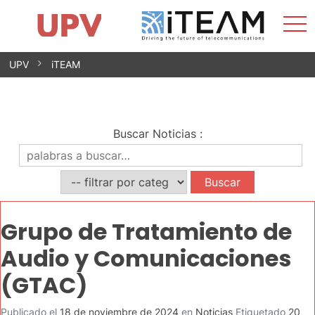
Most
Inicio
iTEAM
Impacto
Grupos de investigación
Instalaciones
Spin-offs
Buscar
Contacto
Prácticas
men
Noticias
Unidad de Igualdad
Saltar
UPV
iTEAM
al
contenido
Buscar Noticias
:
Grupo de Tratamiento de
Audio y Comunicaciones
(GTAC)
Publicado el
18 de noviembre de 2024
en
Noticias
Etiquetado
20