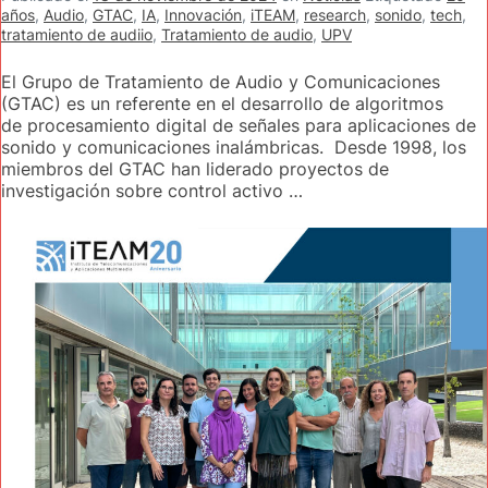
años
,
Audio
,
GTAC
,
IA
,
Innovación
,
iTEAM
,
research
,
sonido
,
tech
,
tratamiento de audiio
,
Tratamiento de audio
,
UPV
El Grupo de Tratamiento de Audio y Comunicaciones
(GTAC) es un referente en el desarrollo de algoritmos
de procesamiento digital de señales para aplicaciones de
sonido y comunicaciones inalámbricas. Desde 1998, los
miembros del GTAC han liderado proyectos de
investigación sobre control activo …