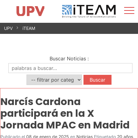
Most
Inicio
iTEAM
Impacto
Grupos de investigación
Instalaciones
Spin-offs
Buscar
Contacto
Prácticas
men
Noticias
Unidad de Igualdad
Saltar
UPV
iTEAM
al
contenido
Buscar Noticias
:
Narcís Cardona
participará en la X
Jornada MPAC en Madrid
Publicado el
08 de enero de 2025
en
Noticias
Etiquetado
20 años
,