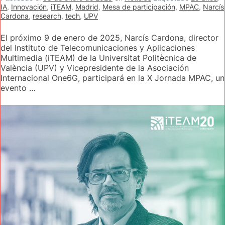
IA
,
Innovación
,
iTEAM
,
Madrid
,
Mesa de participación
,
MPAC
,
Narcís
Cardona
,
research
,
tech
,
UPV
El próximo 9 de enero de 2025, Narcís Cardona, director
del Instituto de Telecomunicaciones y Aplicaciones
Multimedia (iTEAM) de la Universitat Politècnica de
València (UPV) y Vicepresidente de la Asociación
Internacional One6G, participará en la X Jornada MPAC, un
evento …