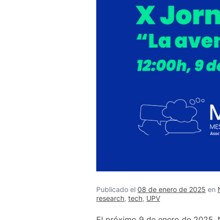
Publicado el
08 de enero de 2025
en
research
,
tech
,
UPV
El próximo 9 de enero de 2025, N