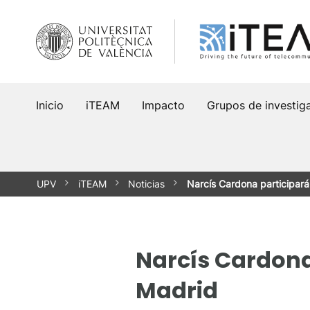
Saltar
al
contenido
Inicio
iTEAM
Impacto
Grupos de investig
UPV
iTEAM
Noticias
Narcís Cardona participar
Narcís Cardona
Madrid