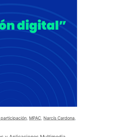
participación
,
MPAC
,
Narcís Cardona
,
es y Aplicaciones Multimedia