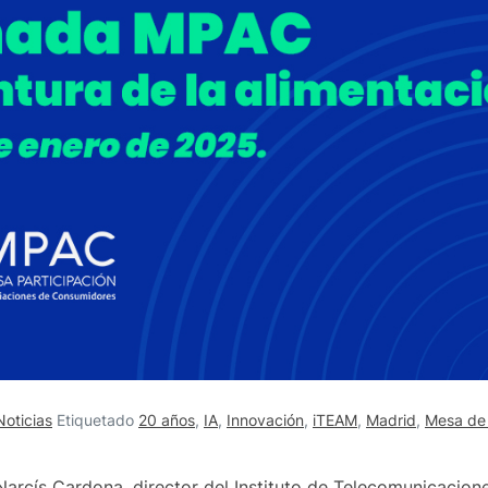
Noticias
Etiquetado
20 años
,
IA
,
Innovación
,
iTEAM
,
Madrid
,
Mesa de 
arcís Cardona, director del Instituto de Telecomunicacion