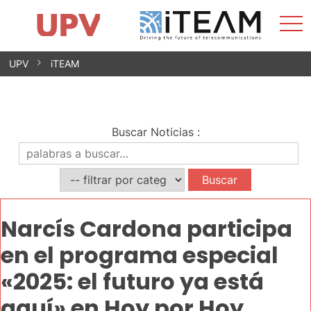
Most
Inicio
iTEAM
Impacto
Grupos de investigación
Instalaciones
Spin-offs
Buscar
Contacto
Prácticas
men
Noticias
Unidad de Igualdad
Saltar
UPV
iTEAM
al
contenido
Buscar Noticias
:
Narcís Cardona participa
en el programa especial
«2025: el futuro ya está
aquí» en Hoy por Hoy