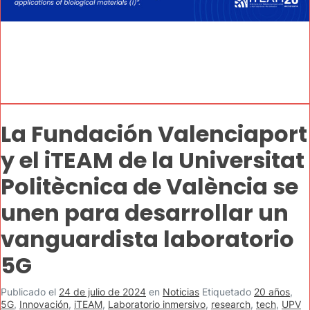
La Fundación Valenciaport
y el iTEAM de la Universitat
Politècnica de València se
unen para desarrollar un
vanguardista laboratorio
5G
Publicado el
24 de julio de 2024
en
Noticias
Etiquetado
20 años
,
5G
,
Innovación
,
iTEAM
,
Laboratorio inmersivo
,
research
,
tech
,
UPV