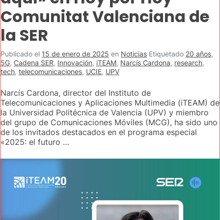
Comunitat Valenciana de
la SER
Publicado el
15 de enero de 2025
en
Noticias
Etiquetado
20 años
,
5G
,
Cadena SER
,
Innovación
,
iTEAM
,
Narcís Cardona
,
research
,
tech
,
telecomunicaciones
,
UCIE
,
UPV
Narcís Cardona, director del Instituto de
Telecomunicaciones y Aplicaciones Multimedia (iTEAM) de
la Universidad Politécnica de Valencia (UPV) y miembro
del grupo de Comunicaciones Móviles (MCG), ha sido uno
de los invitados destacados en el programa especial
«2025: el futuro …