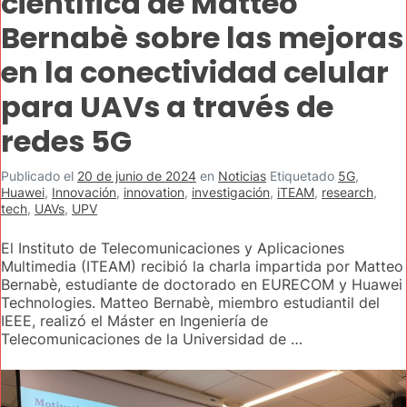
científica de Matteo
Bernabè sobre las mejoras
en la conectividad celular
para UAVs a través de
redes 5G
Publicado el
20 de junio de 2024
en
Noticias
Etiquetado
5G
,
Huawei
,
Innovación
,
innovation
,
investigación
,
iTEAM
,
research
,
tech
,
UAVs
,
UPV
El Instituto de Telecomunicaciones y Aplicaciones
Multimedia (ITEAM) recibió la charla impartida por Matteo
Bernabè, estudiante de doctorado en EURECOM y Huawei
Technologies. Matteo Bernabè, miembro estudiantil del
IEEE, realizó el Máster en Ingeniería de
Telecomunicaciones de la Universidad de …