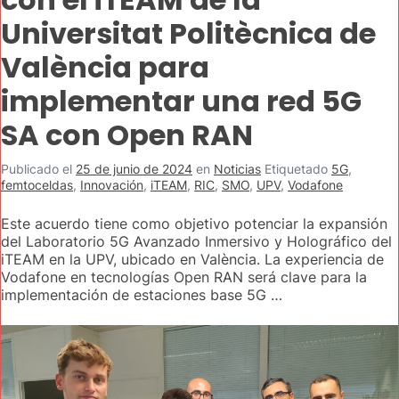
Universitat Politècnica de
València para
implementar una red 5G
SA con Open RAN
Publicado el
25 de junio de 2024
en
Noticias
Etiquetado
5G
,
femtoceldas
,
Innovación
,
iTEAM
,
RIC
,
SMO
,
UPV
,
Vodafone
Este acuerdo tiene como objetivo potenciar la expansión
del Laboratorio 5G Avanzado Inmersivo y Holográfico del
iTEAM en la UPV, ubicado en València. La experiencia de
Vodafone en tecnologías Open RAN será clave para la
implementación de estaciones base 5G …