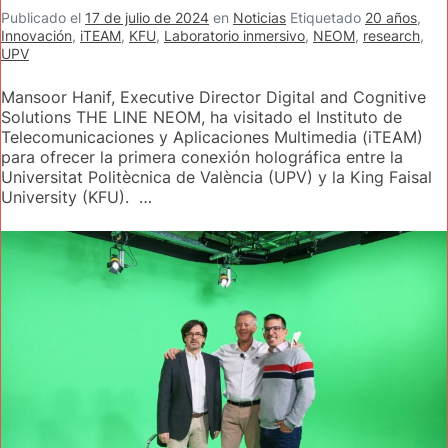
Publicado el
17 de julio de 2024
en
Noticias
Etiquetado
20 años
,
Innovación
,
iTEAM
,
KFU
,
Laboratorio inmersivo
,
NEOM
,
research
,
UPV
Mansoor Hanif, Executive Director Digital and Cognitive
Solutions THE LINE NEOM, ha visitado el Instituto de
Telecomunicaciones y Aplicaciones Multimedia (iTEAM)
para ofrecer la primera conexión holográfica entre la
Universitat Politècnica de València (UPV) y la King Faisal
University (KFU). …