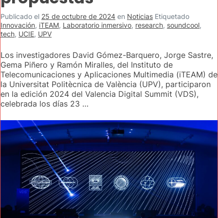
Publicado el
25 de octubre de 2024
en
Noticias
Etiquetado
Innovación
,
iTEAM
,
Laboratorio inmersivo
,
research
,
soundcool
,
tech
,
UCIE
,
UPV
Los investigadores David Gómez-Barquero, Jorge Sastre,
Gema Piñero y Ramón Miralles, del Instituto de
Telecomunicaciones y Aplicaciones Multimedia (iTEAM) de
la Universitat Politècnica de València (UPV), participaron
en la edición 2024 del Valencia Digital Summit (VDS),
celebrada los días 23 …