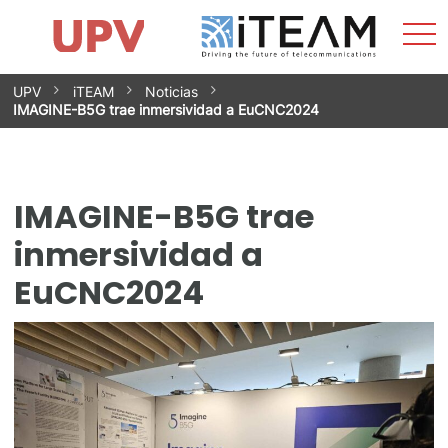
Most
Inicio
iTEAM
Impacto
Grupos de investigación
Instalaciones
Spin-offs
Buscar
Contacto
Prácticas
men
Noticias
Unidad de Igualdad
Saltar
UPV
iTEAM
Noticias
al
IMAGINE-B5G trae inmersividad a EuCNC2024
contenido
IMAGINE-B5G trae
inmersividad a
EuCNC2024