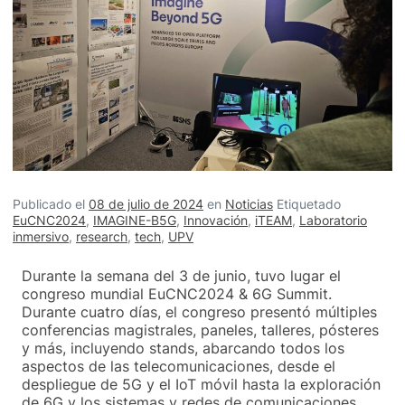
Publicado el
08 de julio de 2024
en
Noticias
Etiquetado
EuCNC2024
,
IMAGINE-B5G
,
Innovación
,
iTEAM
,
Laboratorio
inmersivo
,
research
,
tech
,
UPV
Durante la semana del 3 de junio, tuvo lugar el
congreso mundial EuCNC2024 & 6G Summit.
Durante cuatro días, el congreso presentó múltiples
conferencias magistrales, paneles, talleres, pósteres
y más, incluyendo stands, abarcando todos los
aspectos de las telecomunicaciones, desde el
despliegue de 5G y el IoT móvil hasta la exploración
de 6G y los sistemas y redes de comunicaciones