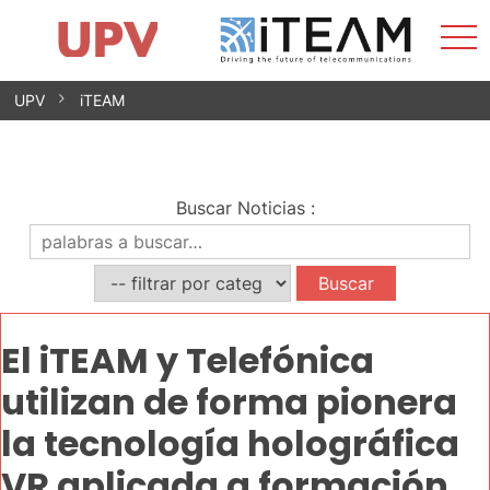
Most
Inicio
iTEAM
Impacto
Grupos de investigación
Instalaciones
Spin-offs
Buscar
Contacto
Prácticas
men
Noticias
Unidad de Igualdad
Saltar
UPV
iTEAM
al
contenido
Buscar Noticias
:
El iTEAM y Telefónica
utilizan de forma pionera
la tecnología holográfica
VR aplicada a formación