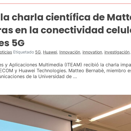
la charla científica de Mat
ras en la conectividad celu
des 5G
oticias
Etiquetado
5G
,
Huawei
,
Innovación
,
innovation
,
investigación
es y Aplicaciones Multimedia (ITEAM) recibió la charla imp
COM y Huawei Technologies. Matteo Bernabè, miembro estud
unicaciones de la Universidad de …