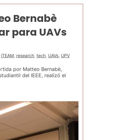
teo Bernabè
lar para UAVs
,
iTEAM
,
research
,
tech
,
UAVs
,
UPV
artida por Matteo Bernabè,
iantil del IEEE, realizó el