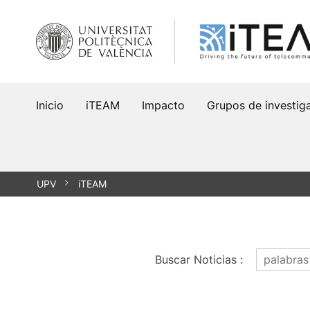
Saltar
al
contenido
Inicio
iTEAM
Impacto
Grupos de investig
UPV
iTEAM
Buscar Noticias
: