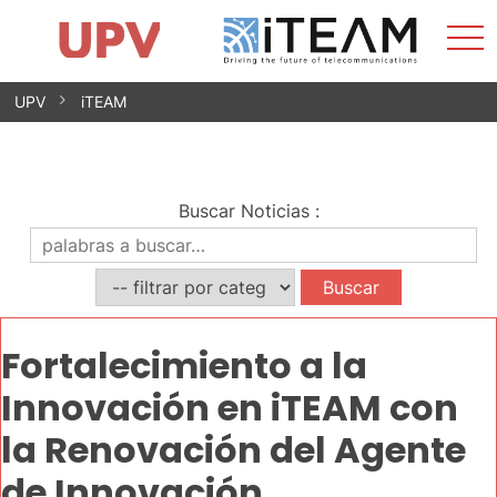
Most
Inicio
iTEAM
Impacto
Grupos de investigación
Instalaciones
Spin-offs
Buscar
Contacto
Prácticas
men
Noticias
Unidad de Igualdad
Saltar
UPV
iTEAM
al
contenido
Buscar Noticias
:
Fortalecimiento a la
Innovación en iTEAM con
la Renovación del Agente
de Innovación