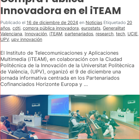
Innovadora en el iTEAM
Publicado el
16 de diciembre de 2024
en
Noticias
Etiquetado
20
años
,
cdti
,
compra pública innovadora
,
eurostats
,
Generalitat
Valenciana
,
Innovación
,
iTEAM
,
partenariados
,
research
,
tech
,
UCIE
,
UPV
,
upv innovación
El Instituto de Telecomunicaciones y Aplicaciones
Multimedia (iTEAM), en colaboración con la Ciudad
Politécnica de la Innovación de la Universitat Politècnica
de València, (UPV), organizó el 9 de diciembre una
jornada informativa centrada en los Partenariados
Cofinanciados Horizonte Europa y …