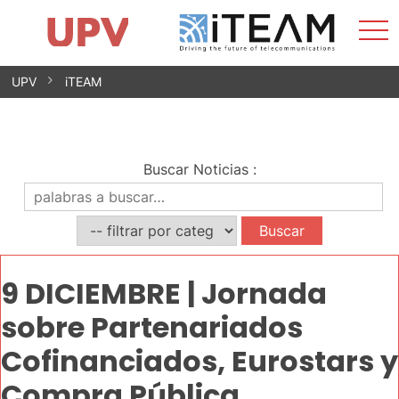
Most
Inicio
iTEAM
Impacto
Grupos de investigación
Instalaciones
Spin-offs
Buscar
Contacto
Prácticas
men
Noticias
Unidad de Igualdad
Saltar
UPV
iTEAM
al
contenido
Buscar Noticias
:
9 DICIEMBRE | Jornada
sobre Partenariados
Cofinanciados, Eurostars y
Compra Pública