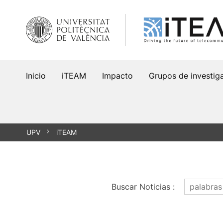
Saltar
al
contenido
Inicio
iTEAM
Impacto
Grupos de investig
UPV
iTEAM
Buscar Noticias
: