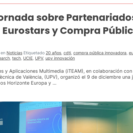
Jornada sobre Partenariado
 Eurostars y Compra Públi
en
Noticias
Etiquetado
20 años
,
cdti
,
compra pública innovadora
,
eu
earch
,
tech
,
UCIE
,
UPV
,
upv innovación
es y Aplicaciones Multimedia (iTEAM), en colaboración con 
itècnica de València, (UPV), organizó el 9 de diciembre una
dos Horizonte Europa y …