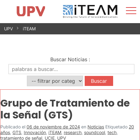
Most
Inicio
iTEAM
Impacto
Grupos de investigación
Instalaciones
Spin-offs
Buscar
Contacto
Prácticas
men
Noticias
Unidad de Igualdad
Saltar
UPV
iTEAM
al
contenido
Buscar Noticias
:
Grupo de Tratamiento de
la Señal (GTS)
Publicado el
06 de noviembre de 2024
en
Noticias
Etiquetado
20
años
,
GTS
,
Innovación
,
iTEAM
,
research
,
soundcool
,
tech
,
tratamiento de señal
,
UCIE
,
UPV