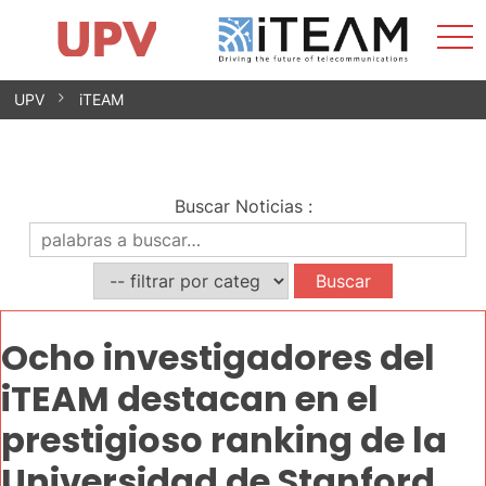
Most
Inicio
iTEAM
Impacto
Grupos de investigación
Instalaciones
Spin-offs
Buscar
Contacto
Prácticas
men
Noticias
Unidad de Igualdad
Saltar
UPV
iTEAM
al
contenido
Buscar Noticias
:
Ocho investigadores del
iTEAM destacan en el
prestigioso ranking de la
Universidad de Stanford