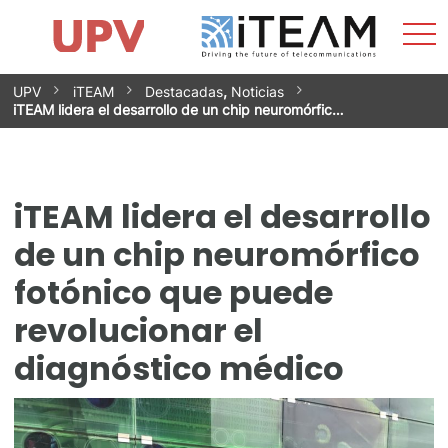
Most
Inicio
iTEAM
Impacto
Grupos de investigación
Instalaciones
Spin-offs
Buscar
Contacto
Prácticas
men
Noticias
Unidad de Igualdad
Saltar
UPV
iTEAM
Destacadas
,
Noticias
al
iTEAM lidera el desarrollo de un chip neuromórfic…
contenido
iTEAM lidera el desarrollo
de un chip neuromórfico
fotónico que puede
revolucionar el
diagnóstico médico