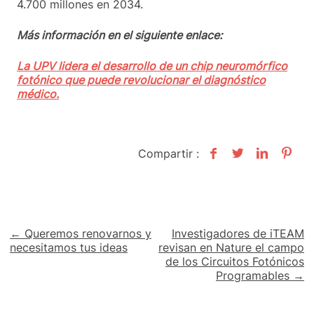
4.700 millones en 2034.
Más información en el siguiente enlace:
La UPV lidera el desarrollo de un chip neuromórfico
fotónico que puede revolucionar el diagnóstico
médico.
Compartir :
Navegación
← Queremos renovarnos y
Investigadores de iTEAM
necesitamos tus ideas
revisan en Nature el campo
de
de los Circuitos Fotónicos
Programables →
entradas