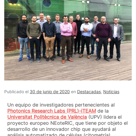
Publicado el
30 de junio de 2020
en
Destacadas
,
Noticias
Un equipo de investigadores pertenecientes al
Photonics Research Labs (PRL)-iTEAM
de la
Universitat Politècnica de València
(UPV) lidera el
proyecto europeo NEoteRIC, que tiene por objeto el
desarrollo de un innovador chip que ayudará al
análisis automatizado de células (citometría).