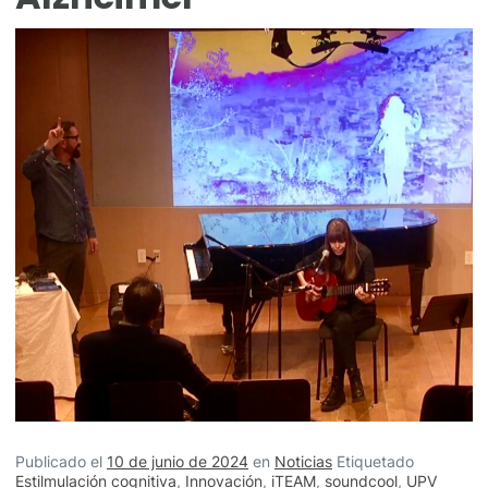
Publicado el
10 de junio de 2024
en
Noticias
Etiquetado
Estilmulación cognitiva
,
Innovación
,
iTEAM
,
soundcool
,
UPV