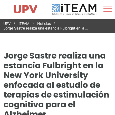
Most
Inicio
iTEAM
Impacto
Grupos de investigación
Instalaciones
Spin-offs
Buscar
Contacto
Prácticas
men
Noticias
Unidad de Igualdad
Saltar
UPV
iTEAM
Noticias
al
Jorge Sastre realiza una estancia Fulbright en la …
contenido
Jorge Sastre realiza una
estancia Fulbright en la
New York University
enfocada al estudio de
terapias de estimulación
cognitiva para el
Alzheimer