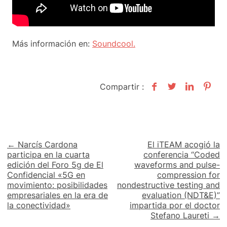
Más información en:
Soundcool.
Compartir :
Navegación
← Narcís Cardona
El iTEAM acogió la
participa en la cuarta
conferencia “Coded
de
edición del Foro 5g de El
waveforms and pulse-
Confidencial «5G en
compression for
entradas
movimiento: posibilidades
nondestructive testing and
empresariales en la era de
evaluation (NDT&E)”
la conectividad»
impartida por el doctor
Stefano Laureti →