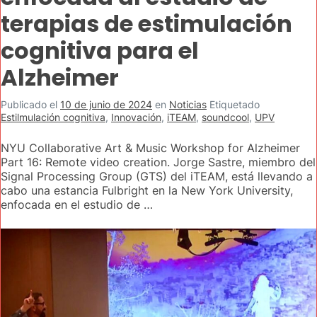
terapias de estimulación
cognitiva para el
Alzheimer
Publicado el
10 de junio de 2024
en
Noticias
Etiquetado
Estilmulación cognitiva
,
Innovación
,
iTEAM
,
soundcool
,
UPV
NYU Collaborative Art & Music Workshop for Alzheimer
Part 16: Remote video creation. Jorge Sastre, miembro del
Signal Processing Group (GTS) del iTEAM, está llevando a
cabo una estancia Fulbright en la New York University,
enfocada en el estudio de …