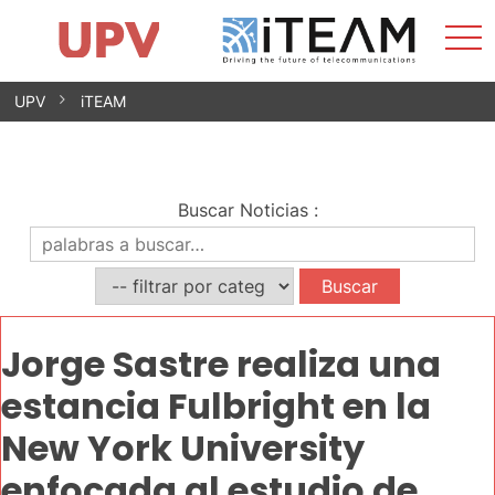
Most
Inicio
iTEAM
Impacto
Grupos de investigación
Instalaciones
Spin-offs
Buscar
Contacto
Prácticas
men
Noticias
Unidad de Igualdad
Saltar
UPV
iTEAM
al
contenido
Buscar Noticias
:
Jorge Sastre realiza una
estancia Fulbright en la
New York University
enfocada al estudio de