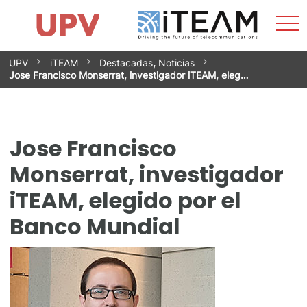
Most
Inicio
iTEAM
Impacto
Grupos de investigación
Instalaciones
Spin-offs
Buscar
Contacto
Prácticas
men
Noticias
Unidad de Igualdad
Saltar
UPV
iTEAM
Destacadas
,
Noticias
al
Jose Francisco Monserrat, investigador iTEAM, eleg…
contenido
Jose Francisco
Monserrat, investigador
iTEAM, elegido por el
Banco Mundial