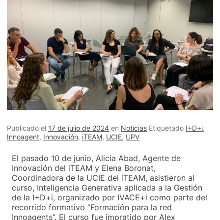
Publicado el
17 de julio de 2024
en
Noticias
Etiquetado
I+D+i
,
Innoagent
,
Innovación
,
iTEAM
,
UCIE
,
UPV
El pasado 10 de junio, Alicia Abad, Agente de
Innovación del iTEAM y Elena Boronat,
Coordinadora de la UCIE del iTEAM, asistieron al
curso, Inteligencia Generativa aplicada a la Gestión
de la I+D+i, organizado por IVACE+i como parte del
recorrido formativo “Formación para la red
Innoagents”. El curso fue impratido por Alex