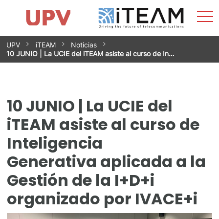
Most
Inicio
iTEAM
Impacto
Grupos de investigación
Instalaciones
Spin-offs
Buscar
Contacto
Prácticas
men
Noticias
Unidad de Igualdad
Saltar
UPV
iTEAM
Noticias
al
10 JUNIO | La UCIE del iTEAM asiste al curso de In…
contenido
10 JUNIO | La UCIE del
iTEAM asiste al curso de
Inteligencia
Generativa aplicada a la
Gestión de la I+D+i
organizado por IVACE+i