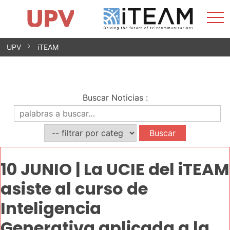
Most
Inicio
iTEAM
Impacto
Grupos de investigación
Instalaciones
Spin-offs
Buscar
Contacto
Prácticas
men
Noticias
Unidad de Igualdad
Saltar
UPV
iTEAM
al
contenido
Buscar Noticias
:
10 JUNIO | La UCIE del iTEAM
asiste al curso de
Inteligencia
Generativa aplicada a la