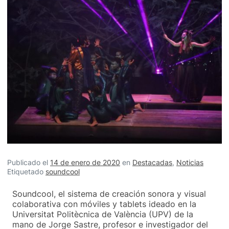
Publicado el
14 de enero de 2020
en
Destacadas
,
Noticias
Etiquetado
soundcool
Soundcool, el sistema de creación sonora y visual
colaborativa con móviles y tablets ideado en la
Universitat Politècnica de València (UPV) de la
mano de Jorge Sastre, profesor e investigador del