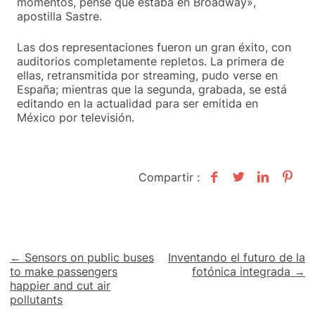
momentos, pensé que estaba en Broadway»,
apostilla Sastre.
Las dos representaciones fueron un gran éxito, con
auditorios completamente repletos. La primera de
ellas, retransmitida por streaming, pudo verse en
España; mientras que la segunda, grabada, se está
editando en la actualidad para ser emitida en
México por televisión.
Compartir :
Navegación
← Sensors on public buses
Inventando el futuro de la
to make passengers
fotónica integrada →
de
happier and cut air
pollutants
entradas