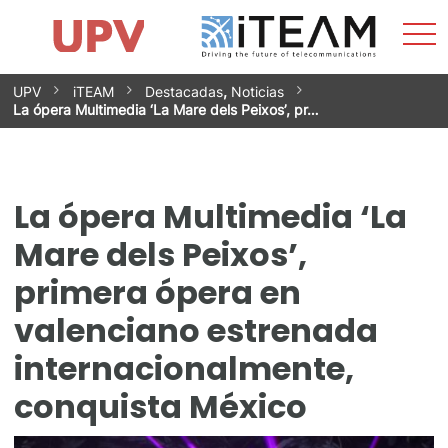
Most
Inicio
iTEAM
Impacto
Grupos de investigación
Instalaciones
Spin-offs
Buscar
Contacto
Prácticas
men
Noticias
Unidad de Igualdad
Saltar
UPV
iTEAM
Destacadas
,
Noticias
al
La ópera Multimedia ‘La Mare dels Peixos’, pr…
contenido
La ópera Multimedia ‘La
Mare dels Peixos’,
primera ópera en
valenciano estrenada
internacionalmente,
conquista México