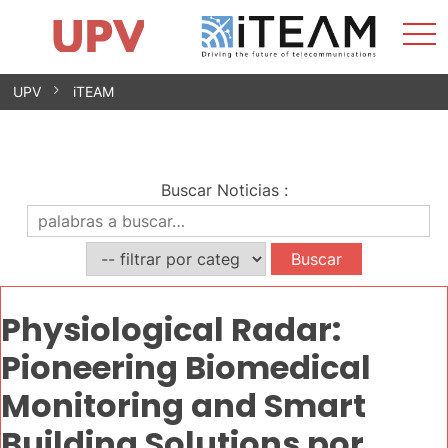
Most
Inicio
iTEAM
Impacto
Grupos de investigación
Instalaciones
Spin-offs
Buscar
Contacto
Prácticas
men
Noticias
Unidad de Igualdad
Saltar
UPV
iTEAM
al
contenido
Buscar Noticias
:
Physiological Radar:
Pioneering Biomedical
Monitoring and Smart
Building Solutions por