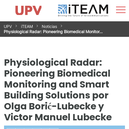
Most
Inicio
iTEAM
Impacto
Grupos de investigación
Instalaciones
Spin-offs
Buscar
Contacto
Prácticas
men
Noticias
Unidad de Igualdad
Saltar
UPV
iTEAM
Noticias
al
Physiological Radar: Pioneering Biomedical Monitor…
contenido
Physiological Radar:
Pioneering Biomedical
Monitoring and Smart
Building Solutions por
Olga Borić-Lubecke y
Victor Manuel Lubecke