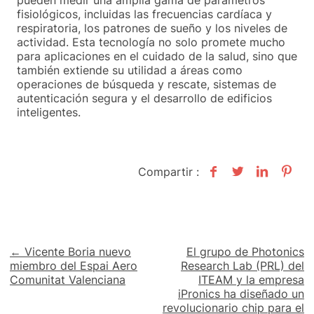
pueden medir una amplia gama de parámetros
fisiológicos, incluidas las frecuencias cardíaca y
respiratoria, los patrones de sueño y los niveles de
actividad. Esta tecnología no solo promete mucho
para aplicaciones en el cuidado de la salud, sino que
también extiende su utilidad a áreas como
operaciones de búsqueda y rescate, sistemas de
autenticación segura y el desarrollo de edificios
inteligentes.
Compartir :
Navegación
← Vicente Boria nuevo
El grupo de Photonics
miembro del Espai Aero
Research Lab (PRL) del
de
Comunitat Valenciana
ITEAM y la empresa
iPronics ha diseñado un
entradas
revolucionario chip para el